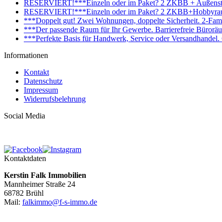
RESERVIERT!***Einzeln oder im Paket? 2 ZKBB + Außenstell
RESERVIERT!***Einzeln oder im Paket? 2 ZKBB+Hobbyraum+
***Doppelt gut! Zwei Wohnungen, doppelte Sicherheit. 2-Fami
***Der passende Raum für Ihr Gewerbe. Barrierefreie Bürorä
***Perfekte Basis für Handwerk, Service oder Versandhandel
Informationen
Kontakt
Datenschutz
Impressum
Widerrufsbelehrung
Social Media
Kontaktdaten
Kerstin Falk Immobilien
Mannheimer Straße 24
68782 Brühl
Mail:
falkimmo@f-s-immo.de