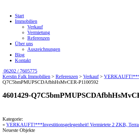
Start
Immobilien
Verkauf
Vermietung
Referenzen
Über uns
Auszeichnungen
Blog
Kontakt
06202 / 7605775
Kerstin Falk Immobilien
>
Referenzen
>
Verkauf
>
VERKAUFT!***Inve
Q7C5bmPMUPSCDAfbhHsMvCER-P1100592
4601429-Q7C5bmPMUPSCDAfbhHsMvCE
Kategorie:
«
VERKAUFT!***Investitionsgelegenheit! Vermietete 2 ZKB, Terras
Neueste Objekte