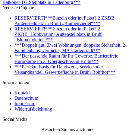
Balkone+TG Stellplatz in Ladenburg***
Neueste Objekte
RESERVIERT!***Einzeln oder im Paket? 2 ZKBB +
Außenstellplatz in Brühl „Blumenviertel“***
RESERVIERT!***Einzeln oder im Paket? 2
ZKBB+Hobbyraum+Außenstellplatz in Brühl
„Blumenviertel“***
***Doppelt gut! Zwei Wohnungen, doppelte Sicherheit. 2-
Familienhaus, vermietet, MA-Gartenstadt***
***Der passende Raum für Ihr Gewerbe. Barrierefreie
Büroräume im 2. Obergeschoss in Brühl***
***Perfekte Basis für Handwerk, Service oder
Versandhandel. Gewerbefläche in Brühl-Rohrhof***
Informationen
Kontakt
Datenschutz
Impressum
Widerrufsbelehrung
Social Media
Besuchen Sie uns auch hier