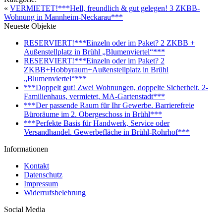
«
VERMIETET!***Hell, freundlich & gut gelegen! 3 ZKBB-
Wohnung in Mannheim-Neckarau***
Neueste Objekte
RESERVIERT!***Einzeln oder im Paket? 2 ZKBB +
Außenstellplatz in Brühl „Blumenviertel“***
RESERVIERT!***Einzeln oder im Paket? 2
ZKBB+Hobbyraum+Außenstellplatz in Brühl
„Blumenviertel“***
***Doppelt gut! Zwei Wohnungen, doppelte Sicherheit. 2-
Familienhaus, vermietet, MA-Gartenstadt***
***Der passende Raum für Ihr Gewerbe. Barrierefreie
Büroräume im 2. Obergeschoss in Brühl***
***Perfekte Basis für Handwerk, Service oder
Versandhandel. Gewerbefläche in Brühl-Rohrhof***
Informationen
Kontakt
Datenschutz
Impressum
Widerrufsbelehrung
Social Media