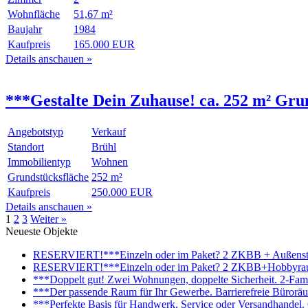
Wohnfläche
51,67 m²
Baujahr
1984
Kaufpreis
165.000 EUR
Details anschauen »
***Gestalte Dein Zuhause! ca. 252 m² Gru
Angebotstyp
Verkauf
Standort
Brühl
Immobilientyp
Wohnen
Grundstücksfläche
252 m²
Kaufpreis
250.000 EUR
Details anschauen »
1
2
3
Weiter »
Neueste Objekte
RESERVIERT!***Einzeln oder im Paket? 2 ZKBB + Außenstell
RESERVIERT!***Einzeln oder im Paket? 2 ZKBB+Hobbyraum+
***Doppelt gut! Zwei Wohnungen, doppelte Sicherheit. 2-Fami
***Der passende Raum für Ihr Gewerbe. Barrierefreie Bürorä
***Perfekte Basis für Handwerk, Service oder Versandhandel