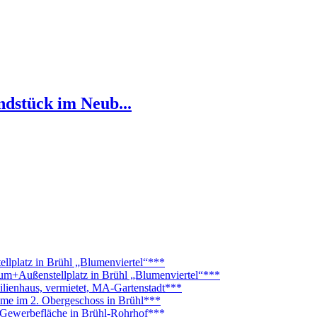
ndstück im Neub...
platz in Brühl „Blumenviertel“***
Außenstellplatz in Brühl „Blumenviertel“***
lienhaus, vermietet, MA-Gartenstadt***
ume im 2. Obergeschoss in Brühl***
. Gewerbefläche in Brühl-Rohrhof***