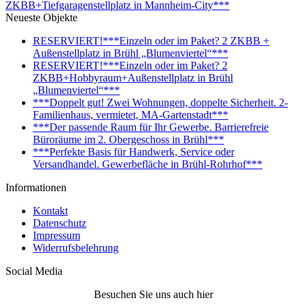
ZKBB+Tiefgaragenstellplatz in Mannheim-City***
Neueste Objekte
RESERVIERT!***Einzeln oder im Paket? 2 ZKBB +
Außenstellplatz in Brühl „Blumenviertel“***
RESERVIERT!***Einzeln oder im Paket? 2
ZKBB+Hobbyraum+Außenstellplatz in Brühl
„Blumenviertel“***
***Doppelt gut! Zwei Wohnungen, doppelte Sicherheit. 2-
Familienhaus, vermietet, MA-Gartenstadt***
***Der passende Raum für Ihr Gewerbe. Barrierefreie
Büroräume im 2. Obergeschoss in Brühl***
***Perfekte Basis für Handwerk, Service oder
Versandhandel. Gewerbefläche in Brühl-Rohrhof***
Informationen
Kontakt
Datenschutz
Impressum
Widerrufsbelehrung
Social Media
Besuchen Sie uns auch hier