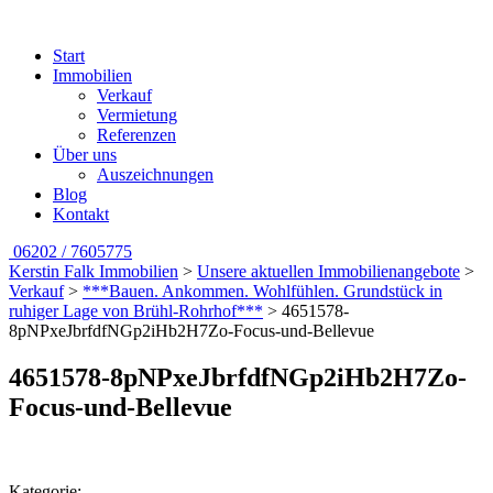
Start
Immobilien
Verkauf
Vermietung
Referenzen
Über uns
Auszeichnungen
Blog
Kontakt
06202 / 7605775
Kerstin Falk Immobilien
>
Unsere aktuellen Immobilienangebote
>
Verkauf
>
***Bauen. Ankommen. Wohlfühlen. Grundstück in
ruhiger Lage von Brühl-Rohrhof***
>
4651578-
8pNPxeJbrfdfNGp2iHb2H7Zo-Focus-und-Bellevue
4651578-8pNPxeJbrfdfNGp2iHb2H7Zo-
Focus-und-Bellevue
Kategorie: