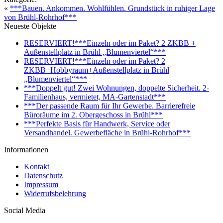
«
***Bauen. Ankommen. Wohlfühlen. Grundstück in ruhiger Lage
von Brühl-Rohrhof***
Neueste Objekte
RESERVIERT!***Einzeln oder im Paket? 2 ZKBB +
Außenstellplatz in Brühl „Blumenviertel“***
RESERVIERT!***Einzeln oder im Paket? 2
ZKBB+Hobbyraum+Außenstellplatz in Brühl
„Blumenviertel“***
***Doppelt gut! Zwei Wohnungen, doppelte Sicherheit. 2-
Familienhaus, vermietet, MA-Gartenstadt***
***Der passende Raum für Ihr Gewerbe. Barrierefreie
Büroräume im 2. Obergeschoss in Brühl***
***Perfekte Basis für Handwerk, Service oder
Versandhandel. Gewerbefläche in Brühl-Rohrhof***
Informationen
Kontakt
Datenschutz
Impressum
Widerrufsbelehrung
Social Media