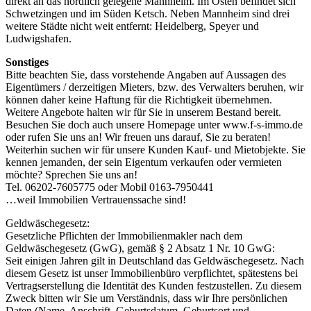
direkt an das nördlich gelegene Mannheim. Im Osten befindet sich
Schwetzingen und im Süden Ketsch. Neben Mannheim sind drei
weitere Städte nicht weit entfernt: Heidelberg, Speyer und
Ludwigshafen.
Sonstiges
Bitte beachten Sie, dass vorstehende Angaben auf Aussagen des
Eigentümers / derzeitigen Mieters, bzw. des Verwalters beruhen, wir
können daher keine Haftung für die Richtigkeit übernehmen.
Weitere Angebote halten wir für Sie in unserem Bestand bereit.
Besuchen Sie doch auch unsere Homepage unter www.f-s-immo.de
oder rufen Sie uns an! Wir freuen uns darauf, Sie zu beraten!
Weiterhin suchen wir für unsere Kunden Kauf- und Mietobjekte. Sie
kennen jemanden, der sein Eigentum verkaufen oder vermieten
möchte? Sprechen Sie uns an!
Tel. 06202-7605775 oder Mobil 0163-7950441
…weil Immobilien Vertrauenssache sind!
Geldwäschegesetz:
Gesetzliche Pflichten der Immobilienmakler nach dem
Geldwäschegesetz (GwG), gemäß § 2 Absatz 1 Nr. 10 GwG:
Seit einigen Jahren gilt in Deutschland das Geldwäschegesetz. Nach
diesem Gesetz ist unser Immobilienbüro verpflichtet, spätestens bei
Vertragserstellung die Identität des Kunden festzustellen. Zu diesem
Zweck bitten wir Sie um Verständnis, dass wir Ihre persönlichen
Daten (Name, Anschrift, Geburtsdatum, Geburtsort und