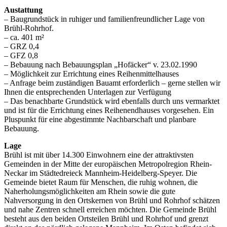
Austattung
– Baugrundstück in ruhiger und familienfreundlicher Lage von
Brühl-Rohrhof.
– ca. 401 m²
– GRZ 0,4
– GFZ 0,8
– Bebauung nach Bebauungsplan „Hofäcker“ v. 23.02.1990
– Möglichkeit zur Errichtung eines Reihenmittelhauses
– Anfrage beim zuständigen Bauamt erforderlich – gerne stellen wir
Ihnen die entsprechenden Unterlagen zur Verfügung
– Das benachbarte Grundstück wird ebenfalls durch uns vermarktet
und ist für die Errichtung eines Reihenendhauses vorgesehen. Ein
Pluspunkt für eine abgestimmte Nachbarschaft und planbare
Bebauung.
Lage
Brühl ist mit über 14.300 Einwohnern eine der attraktivsten
Gemeinden in der Mitte der europäischen Metropolregion Rhein-
Neckar im Städtedreieck Mannheim-Heidelberg-Speyer. Die
Gemeinde bietet Raum für Menschen, die ruhig wohnen, die
Naherholungsmöglichkeiten am Rhein sowie die gute
Nahversorgung in den Ortskernen von Brühl und Rohrhof schätzen
und nahe Zentren schnell erreichen möchten. Die Gemeinde Brühl
besteht aus den beiden Ortsteilen Brühl und Rohrhof und grenzt