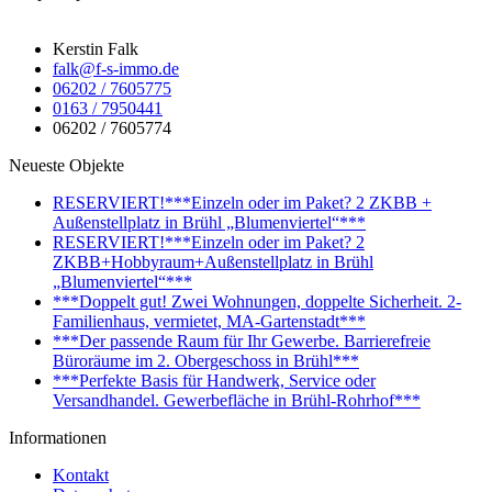
Kerstin Falk
falk@f-s-immo.de
06202 / 7605775
0163 / 7950441
06202 / 7605774
Neueste Objekte
RESERVIERT!***Einzeln oder im Paket? 2 ZKBB +
Außenstellplatz in Brühl „Blumenviertel“***
RESERVIERT!***Einzeln oder im Paket? 2
ZKBB+Hobbyraum+Außenstellplatz in Brühl
„Blumenviertel“***
***Doppelt gut! Zwei Wohnungen, doppelte Sicherheit. 2-
Familienhaus, vermietet, MA-Gartenstadt***
***Der passende Raum für Ihr Gewerbe. Barrierefreie
Büroräume im 2. Obergeschoss in Brühl***
***Perfekte Basis für Handwerk, Service oder
Versandhandel. Gewerbefläche in Brühl-Rohrhof***
Informationen
Kontakt