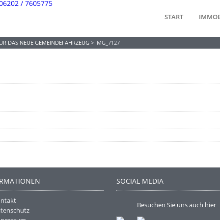
06202 / 7605775
START
IMMOB
ÜR DAS NEUE GEMEINDEFAHRZEUG
>
IMG_7127
ORMATIONEN
SOCIAL MEDIA
ntakt
Besuchen Sie uns auch hier
tenschutz