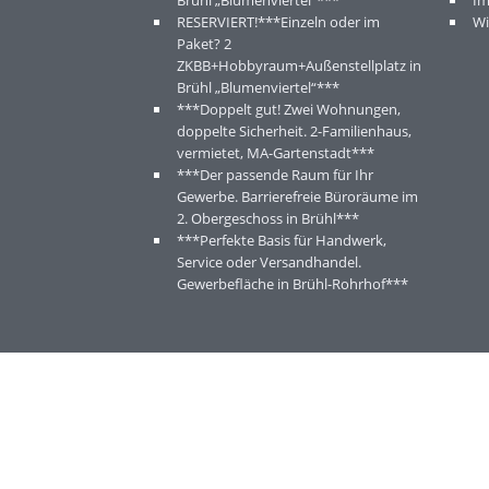
Brühl „Blumenviertel“***
I
RESERVIERT!***Einzeln oder im
Wi
Paket? 2
ZKBB+Hobbyraum+Außenstellplatz in
Brühl „Blumenviertel“***
***Doppelt gut! Zwei Wohnungen,
doppelte Sicherheit. 2-Familienhaus,
vermietet, MA-Gartenstadt***
***Der passende Raum für Ihr
Gewerbe. Barrierefreie Büroräume im
2. Obergeschoss in Brühl***
***Perfekte Basis für Handwerk,
Service oder Versandhandel.
Gewerbefläche in Brühl-Rohrhof***