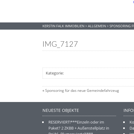
KERSTIN FALK IMMOBILIEN
>
ALLGEMEIN
>
SPONSORING F
IMG_7127
Kategorie:
«
Sponsoring für das neue Gemeindefahrzeug
NEUESTE OBJEKTE
INF
RESERVIERT!***Einzeln oder im
Ko
Paket? 2 ZKBB + Außenstellplatz in
Da