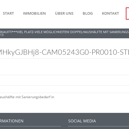
START
IMMOBILIEN
ÜBER UNS
BLOG
KONTAKT
RKAUFT!***VIEL PLATZ-VIELE MÖGLICHKEITEN! DOPPELHAUSHÄLFTE MIT SANIERUNGS
13
1MHkyGJBHj8-CAM05243G0-PR0010-ST
aushälfte mit Sanierungsbedarf in
ORMATIONEN
SOCIAL MEDIA