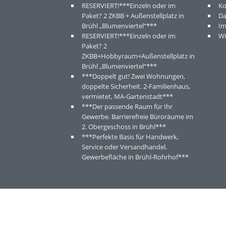
RESERVIERT!***Einzeln oder im
Ko
Paket? 2 ZKBB + Außenstellplatz in
Da
Brühl „Blumenviertel“***
I
RESERVIERT!***Einzeln oder im
Wi
Paket? 2
ZKBB+Hobbyraum+Außenstellplatz in
Brühl „Blumenviertel“***
***Doppelt gut! Zwei Wohnungen,
doppelte Sicherheit. 2-Familienhaus,
vermietet, MA-Gartenstadt***
***Der passende Raum für Ihr
Gewerbe. Barrierefreie Büroräume im
2. Obergeschoss in Brühl***
***Perfekte Basis für Handwerk,
Service oder Versandhandel.
Gewerbefläche in Brühl-Rohrhof***