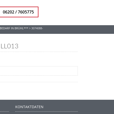
06202 / 7605775
BEDARF IN BRÜHL***
>
3074088-
ILL013
KONTAKTDATEN