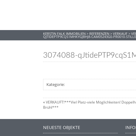
KERSTIN FALK IMMOBILIEN
>
REFERENZEN
>
VERKAUF
>
VE
QJTIDEPTP9CQS1MHKYGJBHJ8-CAM05243G0-PR0010-STILL0
3074088-qJtidePTP9cqS
Kategorie:
«
VERKAUFT!***Viel Platz-viele Möglichkeiten! Doppelh
Brühl***
NEUESTE OBJEKTE
INF