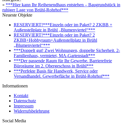
«
***Hier kann Ihr Reihenendhaus entstehen – Baugrundstück in
ruhiger Lage von Brühl-Rohrhof***
Neueste Objekte
RESERVIERT!***Einzeln oder im Paket? 2 ZKBB +
Außenstellplatz in Brühl „Blumenviertel“***
RESERVIERT!***Einzeln oder im Paket? 2
ZKBB+Hobbyraum+Außenstellplatz in Brühl
„Blumenviertel“***
***Doppelt gut! Zwei Wohnungen, doppelte Sicherheit. 2-
Familienhaus, vermietet, MA-Gartenstadt***
***Der passende Raum für Ihr Gewerbe. Barrierefreie
Büroräume im 2. Obergeschoss in Brühl***
***Perfekte Basis für Handwerk, Service oder
Versandhandel. Gewerbefläche in Brühl-Rohrhof***
Informationen
Kontakt
Datenschutz
Impressum
Widerrufsbelehrung
Social Media