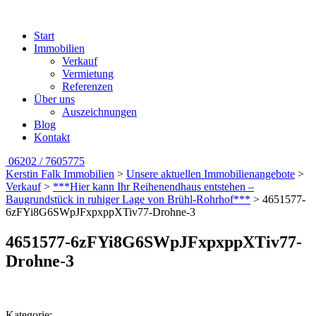
Start
Immobilien
Verkauf
Vermietung
Referenzen
Über uns
Auszeichnungen
Blog
Kontakt
06202 / 7605775
Kerstin Falk Immobilien
>
Unsere aktuellen Immobilienangebote
>
Verkauf
>
***Hier kann Ihr Reihenendhaus entstehen –
Baugrundstück in ruhiger Lage von Brühl-Rohrhof***
>
4651577-
6zFYi8G6SWpJFxpxppXTiv77-Drohne-3
4651577-6zFYi8G6SWpJFxpxppXTiv77-
Drohne-3
Kategorie: