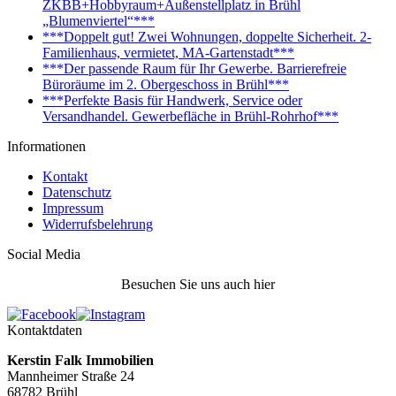
ZKBB+Hobbyraum+Außenstellplatz in Brühl
„Blumenviertel“***
***Doppelt gut! Zwei Wohnungen, doppelte Sicherheit. 2-
Familienhaus, vermietet, MA-Gartenstadt***
***Der passende Raum für Ihr Gewerbe. Barrierefreie
Büroräume im 2. Obergeschoss in Brühl***
***Perfekte Basis für Handwerk, Service oder
Versandhandel. Gewerbefläche in Brühl-Rohrhof***
Informationen
Kontakt
Datenschutz
Impressum
Widerrufsbelehrung
Social Media
Besuchen Sie uns auch hier
Kontaktdaten
Kerstin Falk Immobilien
Mannheimer Straße 24
68782 Brühl